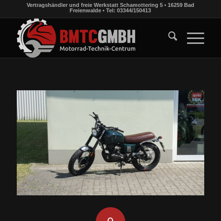
Vertragshändler und freie Werkstatt Schamottering 5 • 16259 Bad
Freienwalde • Tel: 03344/150413