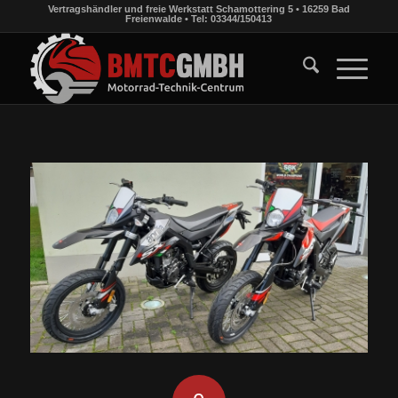
Vertragshändler und freie Werkstatt Schamottering 5 • 16259 Bad
Freienwalde • Tel: 03344/150413