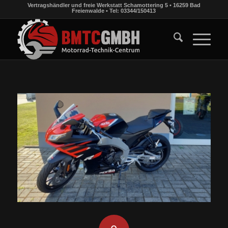
Vertragshändler und freie Werkstatt Schamottering 5 • 16259 Bad
Freienwalde • Tel: 03344/150413