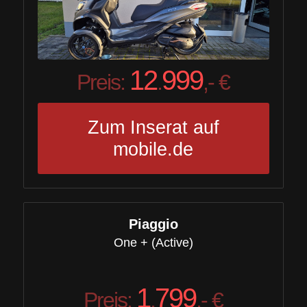
12
999
Preis:
.
,- €
Zum Inserat auf
mobile.de
Piaggio
One + (Active)
1
799
Preis:
.
,- €