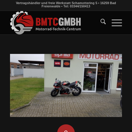
Vertragshändler und freie Werkstatt Schamottering 5 • 16259 Bad
Freienwalde • Tel: 03344/150413