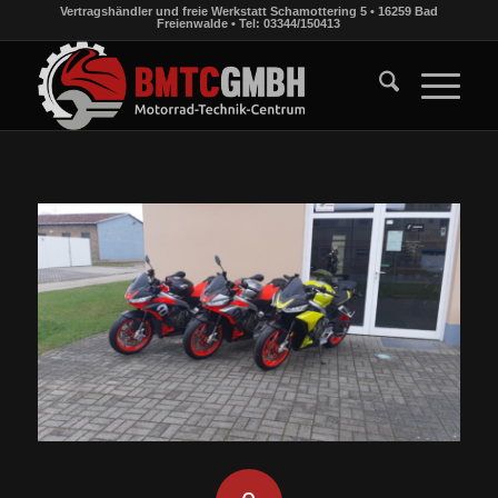
Vertragshändler und freie Werkstatt Schamottering 5 • 16259 Bad
Freienwalde • Tel: 03344/150413