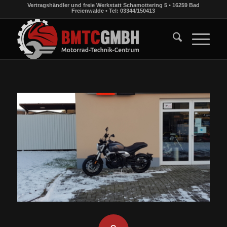
Vertragshändler und freie Werkstatt Schamottering 5 • 16259 Bad
Freienwalde • Tel: 03344/150413