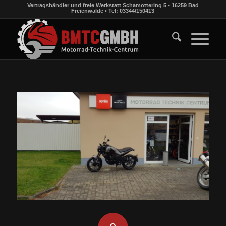
Vertragshändler und freie Werkstatt Schamottering 5 • 16259 Bad
Freienwalde • Tel: 03344/150413