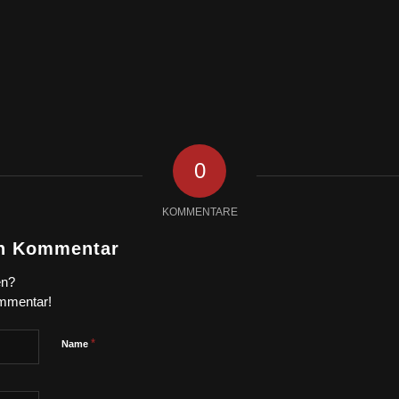
0
KOMMENTARE
en Kommentar
en?
ommentar!
*
Name