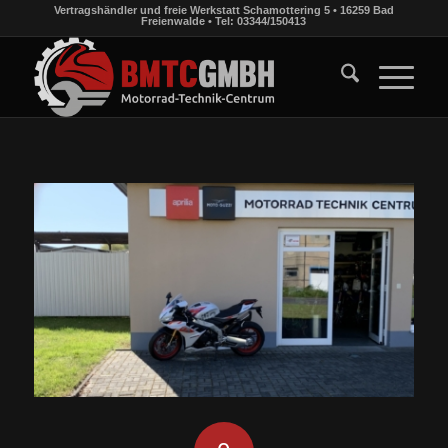
Vertragshändler und freie Werkstatt Schamottering 5 • 16259 Bad
Freienwalde • Tel: 03344/150413