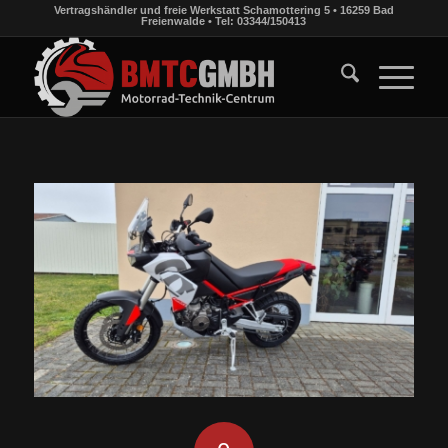
Vertragshändler und freie Werkstatt Schamottering 5 • 16259 Bad
Freienwalde • Tel: 03344/150413