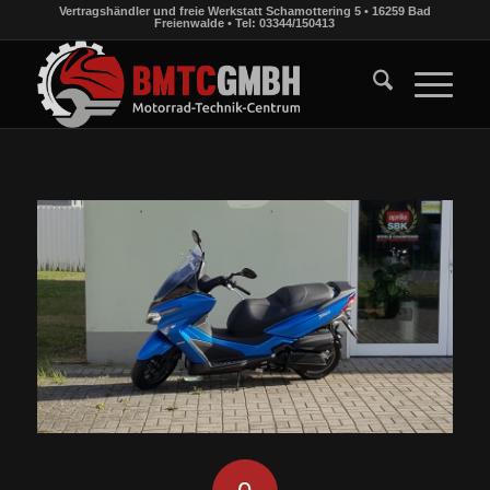
Vertragshändler und freie Werkstatt Schamottering 5 • 16259 Bad
Freienwalde • Tel: 03344/150413